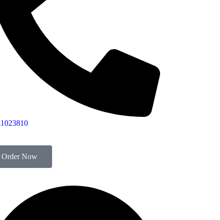
81023810
Order Now