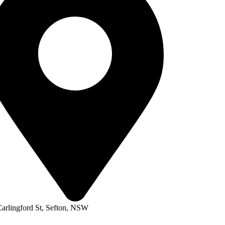
arlingford St, Sefton, NSW