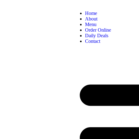
Home
About
Menu
Order Online
Daily Deals
Contact